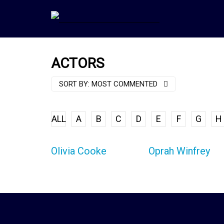
ACTORS
SORT BY:
MOST COMMENTED
ALL
A
B
C
D
E
F
G
H
Olivia Cooke
Oprah Winfrey