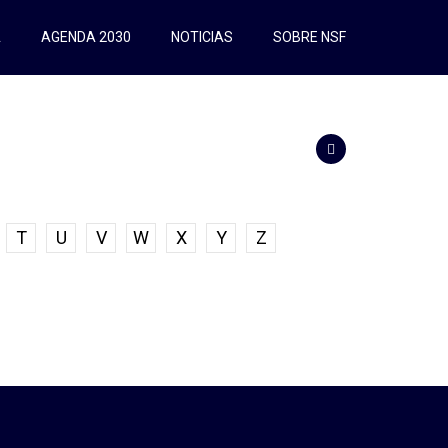
A
AGENDA 2030
NOTICIAS
SOBRE NSF
T
U
V
W
X
Y
Z