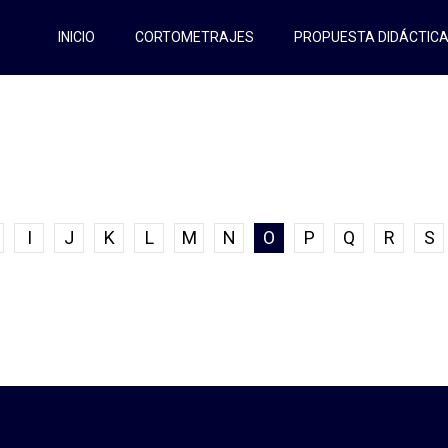
INICIO
CORTOMETRAJES
PROPUESTA DIDÁCTIC
I
J
K
L
M
N
O
P
Q
R
S