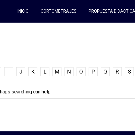
INICIO
CORTOMETRAJES
PROPUESTA DIDÁCTIC
I
J
K
L
M
N
O
P
Q
R
S
rhaps searching can help.