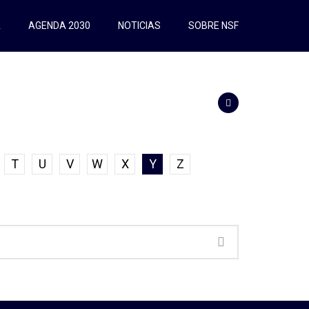
A
AGENDA 2030
NOTICIAS
SOBRE NSF
T
U
V
W
X
Y
Z