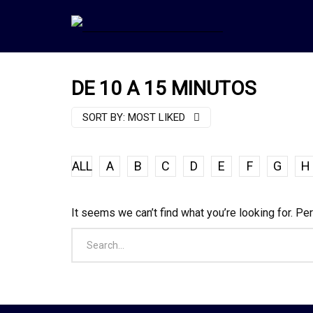
DE 10 A 15 MINUTOS
SORT BY:
MOST LIKED
ALL
A
B
C
D
E
F
G
H
It seems we can’t find what you’re looking for. Pe