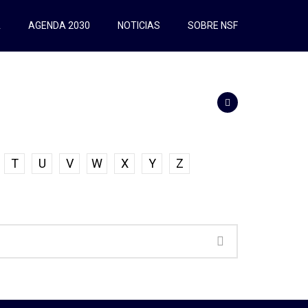
A
AGENDA 2030
NOTICIAS
SOBRE NSF
T
U
V
W
X
Y
Z