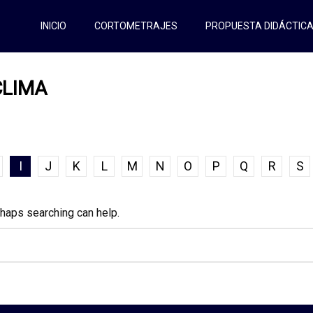
INICIO
CORTOMETRAJES
PROPUESTA DIDÁCTIC
CLIMA
I
J
K
L
M
N
O
P
Q
R
S
rhaps searching can help.