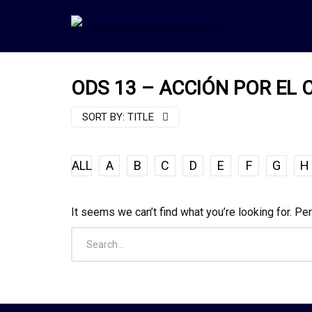
ODS 13 – ACCIÓN POR EL 
SORT BY:
TITLE
ALL
A
B
C
D
E
F
G
H
It seems we can’t find what you’re looking for. Pe