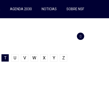
A
AGENDA 2030
NOTICIAS
SOBRE NSF
T
U
V
W
X
Y
Z