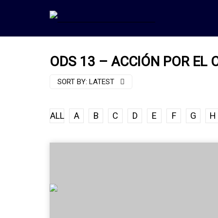
ODS 13 – ACCIÓN POR EL 
SORT BY:
LATEST
ALL
A
B
C
D
E
F
G
H