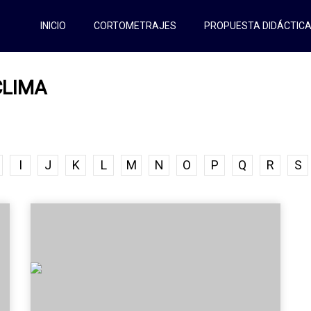
INICIO
CORTOMETRAJES
PROPUESTA DIDÁCTIC
CLIMA
I
J
K
L
M
N
O
P
Q
R
S