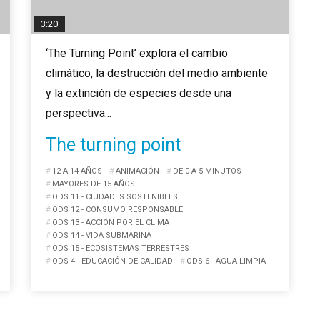
3:20
‘The Turning Point’ explora el cambio
climático, la destrucción del medio ambiente
y la extinción de especies desde una
perspectiva...
The turning point
12 A 14 AÑOS
ANIMACIÓN
DE 0 A 5 MINUTOS
MAYORES DE 15 AÑOS
ODS 11 - CIUDADES SOSTENIBLES
ODS 12 - CONSUMO RESPONSABLE
ODS 13 - ACCIÓN POR EL CLIMA
ODS 14 - VIDA SUBMARINA
ODS 15 - ECOSISTEMAS TERRESTRES
ODS 4 - EDUCACIÓN DE CALIDAD
ODS 6 - AGUA LIMPIA