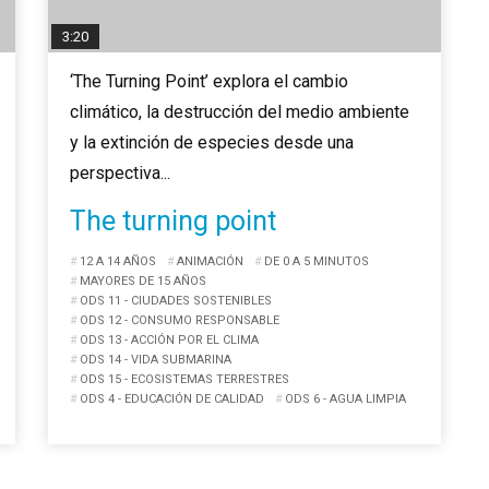
3:20
‘The Turning Point’ explora el cambio
climático, la destrucción del medio ambiente
y la extinción de especies desde una
perspectiva...
The turning point
12 A 14 AÑOS
ANIMACIÓN
DE 0 A 5 MINUTOS
MAYORES DE 15 AÑOS
ODS 11 - CIUDADES SOSTENIBLES
ODS 12 - CONSUMO RESPONSABLE
ODS 13 - ACCIÓN POR EL CLIMA
ODS 14 - VIDA SUBMARINA
ODS 15 - ECOSISTEMAS TERRESTRES
ODS 4 - EDUCACIÓN DE CALIDAD
ODS 6 - AGUA LIMPIA