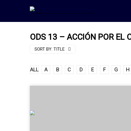
ODS 13 – ACCIÓN POR EL 
SORT BY:
TITLE
ALL
A
B
C
D
E
F
G
H