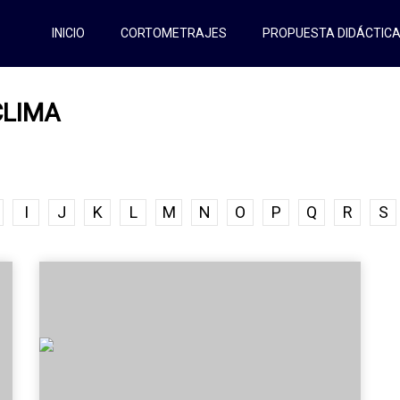
INICIO
CORTOMETRAJES
PROPUESTA DIDÁCTIC
CLIMA
I
J
K
L
M
N
O
P
Q
R
S