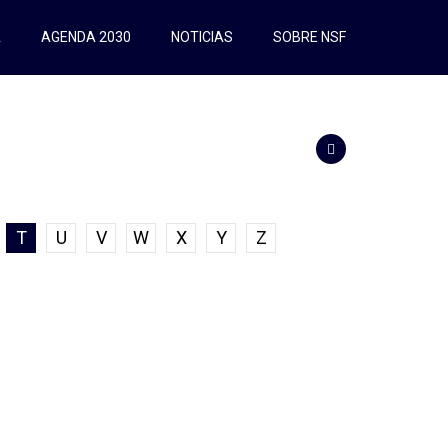
A
AGENDA 2030
NOTICIAS
SOBRE NSF
T
U
V
W
X
Y
Z