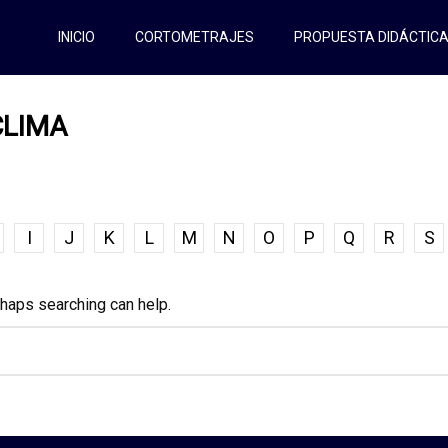
INICIO
CORTOMETRAJES
PROPUESTA DIDÁCTIC
CLIMA
I
J
K
L
M
N
O
P
Q
R
S
rhaps searching can help.