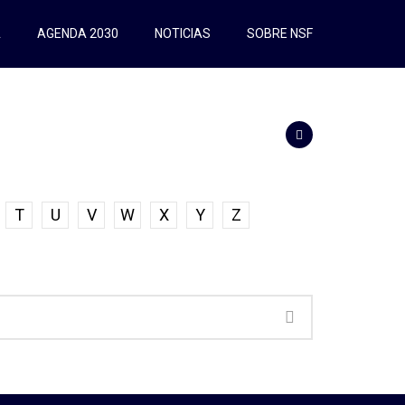
A
AGENDA 2030
NOTICIAS
SOBRE NSF
T
U
V
W
X
Y
Z