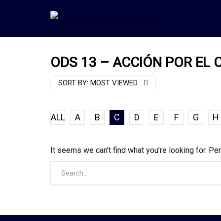
ODS 13 – ACCIÓN POR EL 
SORT BY:
MOST VIEWED
ALL
A
B
C
D
E
F
G
H
It seems we can’t find what you’re looking for. Pe