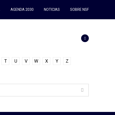
A
AGENDA 2030
NOTICIAS
SOBRE NSF
T
U
V
W
X
Y
Z