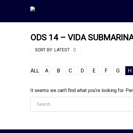
ODS 14 – VIDA SUBMARIN
SORT BY:
LATEST
ALL
A
B
C
D
E
F
G
H
It seems we can’t find what you’re looking for. Pe