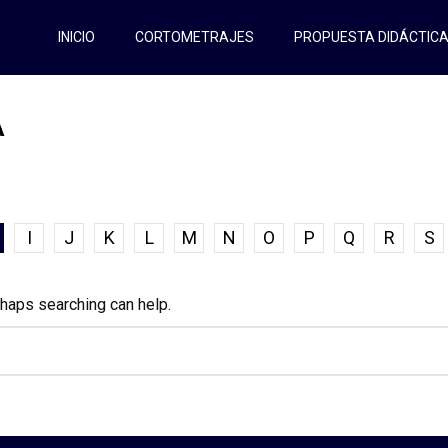
INICIO
CORTOMETRAJES
PROPUESTA DIDÁCTIC
A
I
J
K
L
M
N
O
P
Q
R
S
rhaps searching can help.