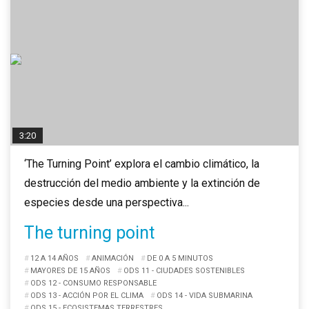
3:20
‘The Turning Point’ explora el cambio climático, la
destrucción del medio ambiente y la extinción de
especies desde una perspectiva...
The turning point
12 A 14 AÑOS
ANIMACIÓN
DE 0 A 5 MINUTOS
MAYORES DE 15 AÑOS
ODS 11 - CIUDADES SOSTENIBLES
ODS 12 - CONSUMO RESPONSABLE
ODS 13 - ACCIÓN POR EL CLIMA
ODS 14 - VIDA SUBMARINA
ODS 15 - ECOSISTEMAS TERRESTRES