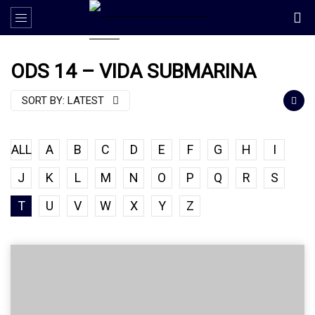
ODS 14 – VIDA SUBMARINA
SORT BY:
LATEST
ALL
A
B
C
D
E
F
G
H
I
J
K
L
M
N
O
P
Q
R
S
T
U
V
W
X
Y
Z