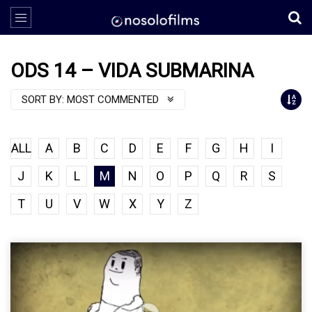
ODS 14 – VIDA SUBMARINA
SORT BY:
MOST COMMENTED
ALL
A
B
C
D
E
F
G
H
I
J
K
L
M
N
O
P
Q
R
S
T
U
V
W
X
Y
Z