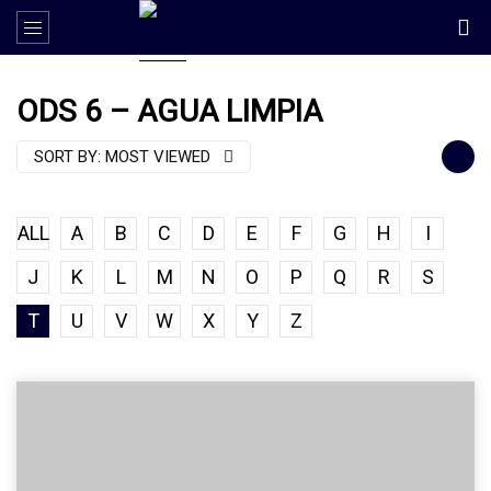
ODS 6 – AGUA LIMPIA
SORT BY:
MOST VIEWED
ALL
A
B
C
D
E
F
G
H
I
J
K
L
M
N
O
P
Q
R
S
T
U
V
W
X
Y
Z