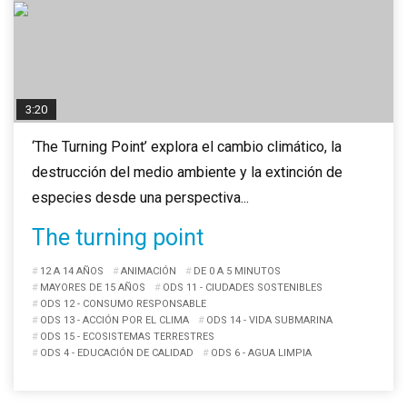
3:20
‘The Turning Point’ explora el cambio climático, la
destrucción del medio ambiente y la extinción de
especies desde una perspectiva...
The turning point
12 A 14 AÑOS
ANIMACIÓN
DE 0 A 5 MINUTOS
MAYORES DE 15 AÑOS
ODS 11 - CIUDADES SOSTENIBLES
ODS 12 - CONSUMO RESPONSABLE
ODS 13 - ACCIÓN POR EL CLIMA
ODS 14 - VIDA SUBMARINA
ODS 15 - ECOSISTEMAS TERRESTRES
ODS 4 - EDUCACIÓN DE CALIDAD
ODS 6 - AGUA LIMPIA