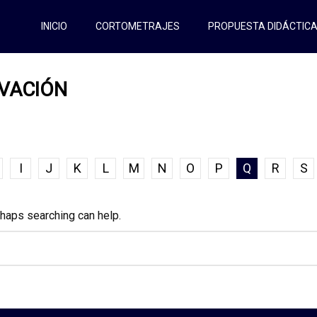
INICIO
CORTOMETRAJES
PROPUESTA DIDÁCTIC
OVACIÓN
I
J
K
L
M
N
O
P
Q
R
S
rhaps searching can help.