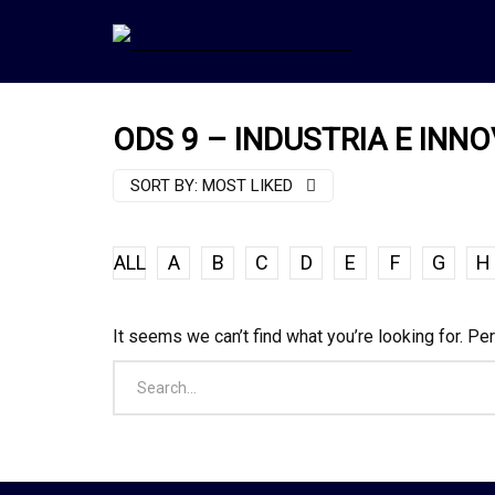
ODS 9 – INDUSTRIA E INN
SORT BY:
MOST LIKED
ALL
A
B
C
D
E
F
G
H
It seems we can’t find what you’re looking for. Pe