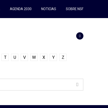
A
AGENDA 2030
NOTICIAS
SOBRE NSF
T
U
V
W
X
Y
Z