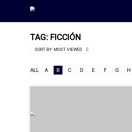
TAG: FICCIÓN
SORT BY:
MOST VIEWED
ALL
A
B
C
D
E
F
G
H