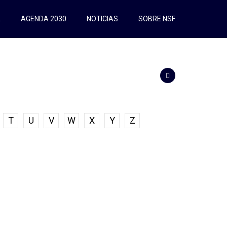
A
AGENDA 2030
NOTICIAS
SOBRE NSF
T
U
V
W
X
Y
Z