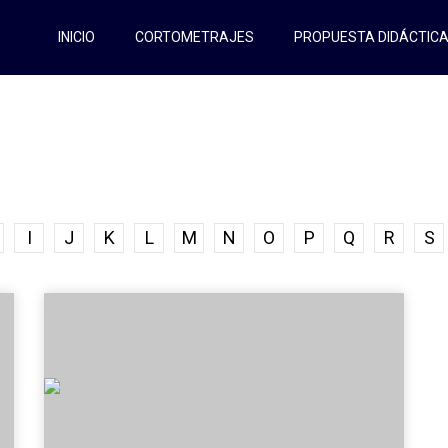
INICIO
CORTOMETRAJES
PROPUESTA DIDÁCTIC
I
J
K
L
M
N
O
P
Q
R
S