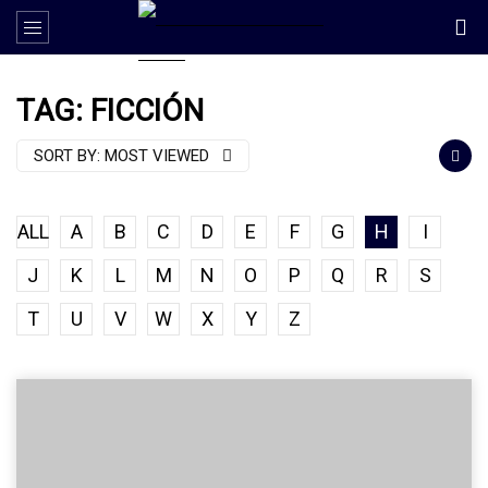
TAG: FICCIÓN
SORT BY:
MOST VIEWED
ALL
A
B
C
D
E
F
G
H
I
J
K
L
M
N
O
P
Q
R
S
T
U
V
W
X
Y
Z