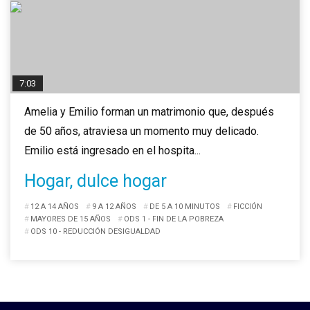
7:03
Amelia y Emilio forman un matrimonio que, después
de 50 años, atraviesa un momento muy delicado.
Emilio está ingresado en el hospita...
Hogar, dulce hogar
12 A 14 AÑOS
9 A 12 AÑOS
DE 5 A 10 MINUTOS
FICCIÓN
MAYORES DE 15 AÑOS
ODS 1 - FIN DE LA POBREZA
ODS 10 - REDUCCIÓN DESIGUALDAD