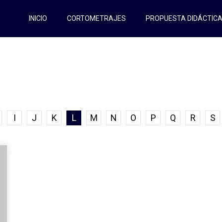
INICIO
CORTOMETRAJES
PROPUESTA DIDÁCTIC
I
J
K
L
M
N
O
P
Q
R
S