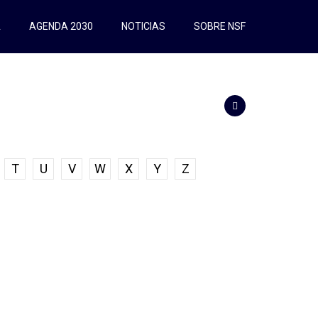
A
AGENDA 2030
NOTICIAS
SOBRE NSF
T
U
V
W
X
Y
Z