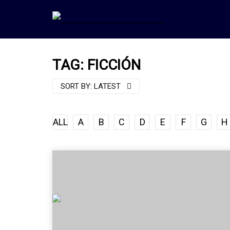
TAG: FICCIÓN
SORT BY:
LATEST
ALL
A
B
C
D
E
F
G
H