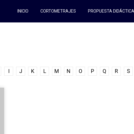
INICIO
CORTOMETRAJES
PROPUESTA DIDÁCTIC
I
J
K
L
M
N
O
P
Q
R
S