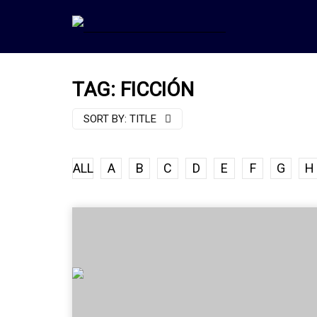
TAG: FICCIÓN
SORT BY:
TITLE
ALL
A
B
C
D
E
F
G
H