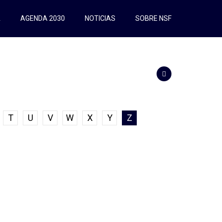
A
AGENDA 2030
NOTICIAS
SOBRE NSF
T
U
V
W
X
Y
Z