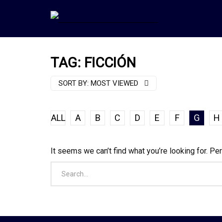
TAG: FICCIÓN
SORT BY:
MOST VIEWED
ALL
A
B
C
D
E
F
G
H
It seems we can’t find what you’re looking for. Pe