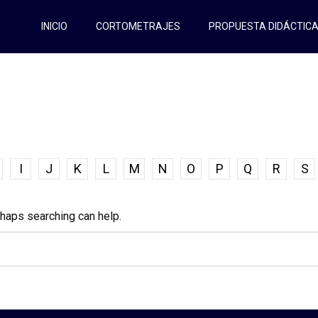
INICIO
CORTOMETRAJES
PROPUESTA DIDÁCTIC
I
J
K
L
M
N
O
P
Q
R
S
rhaps searching can help.