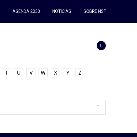
A
AGENDA 2030
NOTICIAS
SOBRE NSF
T
U
V
W
X
Y
Z