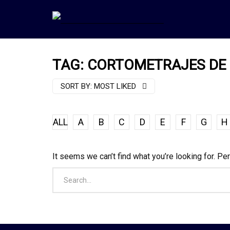
TAG: CORTOMETRAJES DE
SORT BY:
MOST LIKED
ALL
A
B
C
D
E
F
G
H
It seems we can’t find what you’re looking for. Pe