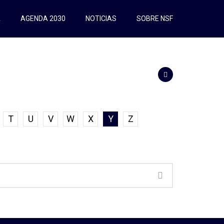
A
AGENDA 2030
NOTICIAS
SOBRE NSF
T
U
V
W
X
Y
Z