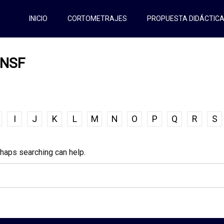
INICIO
CORTOMETRAJES
PROPUESTA DIDÁCTIC
 NSF
I
J
K
L
M
N
O
P
Q
R
S
rhaps searching can help.