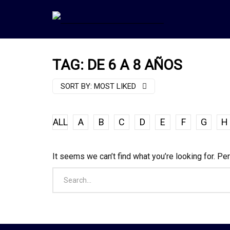
TAG: DE 6 A 8 AÑOS
SORT BY:
MOST LIKED
ALL
A
B
C
D
E
F
G
H
It seems we can’t find what you’re looking for. Pe