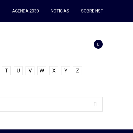
A
AGENDA 2030
NOTICIAS
SOBRE NSF
T
U
V
W
X
Y
Z