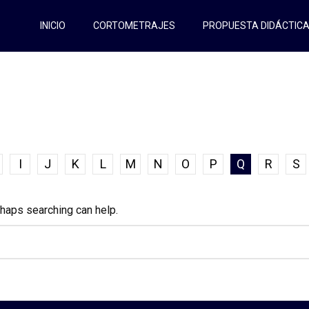
INICIO
CORTOMETRAJES
PROPUESTA DIDÁCTIC
I
J
K
L
M
N
O
P
Q
R
S
rhaps searching can help.