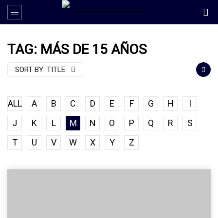
TAG: MÁS DE 15 AÑOS
SORT BY:
TITLE
ALL
A
B
C
D
E
F
G
H
I
J
K
L
M
N
O
P
Q
R
S
T
U
V
W
X
Y
Z