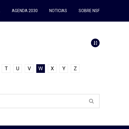
A
AGENDA 2030
NOTICIAS
SOBRE NSF
T
U
V
W
X
Y
Z