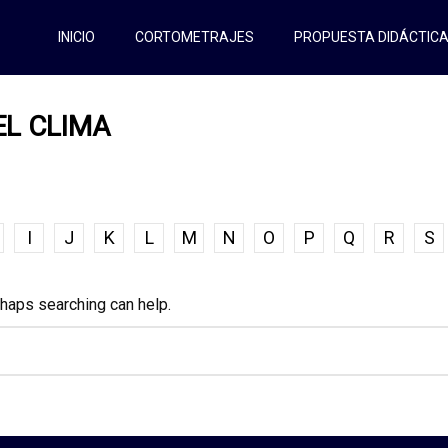
INICIO
CORTOMETRAJES
PROPUESTA DIDÁCTIC
EL CLIMA
I
J
K
L
M
N
O
P
Q
R
S
rhaps searching can help.