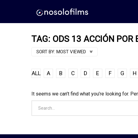
TAG: ODS 13 ACCIÓN POR 
SORT BY:
MOST VIEWED
ALL
A
B
C
D
E
F
G
H
It seems we can’t find what you’re looking for. Pe