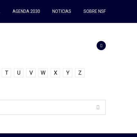
A
AGENDA 2030
NOTICIAS
SOBRE NSF
T
U
V
W
X
Y
Z