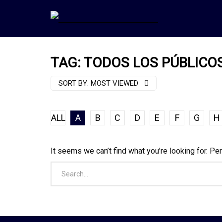
TAG: TODOS LOS PÚBLICO
SORT BY:
MOST VIEWED
ALL
A
B
C
D
E
F
G
H
It seems we can’t find what you’re looking for. Pe