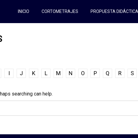
INICIO
CORTOMETRAJES
PROPUESTA DIDÁCTIC
S
I
J
K
L
M
N
O
P
Q
R
S
rhaps searching can help.