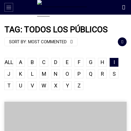
TAG: TODOS LOS PÚBLICOS
SORT BY:
MOST COMMENTED
ALL
A
B
C
D
E
F
G
H
I
J
K
L
M
N
O
P
Q
R
S
T
U
V
W
X
Y
Z