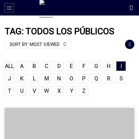
TAG: TODOS LOS PÚBLICOS
SORT BY:
MOST VIEWED
ALL
A
B
C
D
E
F
G
H
I
J
K
L
M
N
O
P
Q
R
S
T
U
V
W
X
Y
Z