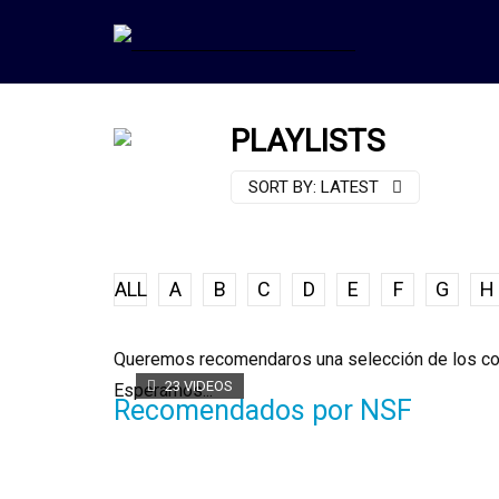
PLAYLISTS
SORT BY:
LATEST
ALL
A
B
C
D
E
F
G
H
Queremos recomendaros una selección de los cor
23 VIDEOS
Esperamos...
Recomendados por NSF