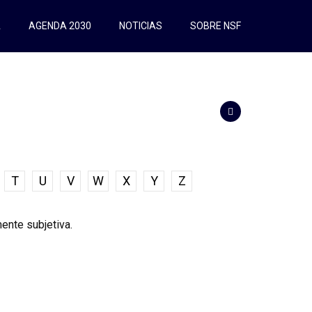
A
AGENDA 2030
NOTICIAS
SOBRE NSF
T
U
V
W
X
Y
Z
ente subjetiva.