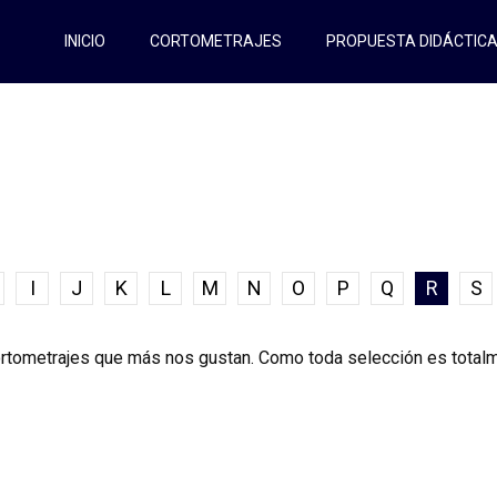
INICIO
CORTOMETRAJES
PROPUESTA DIDÁCTIC
I
J
K
L
M
N
O
P
Q
R
S
tometrajes que más nos gustan. Como toda selección es totalm