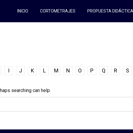
INICIO
CORTOMETRAJES
PROPUESTA DIDÁCTIC
I
J
K
L
M
N
O
P
Q
R
S
rhaps searching can help.