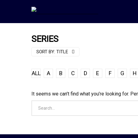
SERIES
SORT BY:
TITLE
ALL
A
B
C
D
E
F
G
H
It seems we can’t find what you’re looking for. Pe