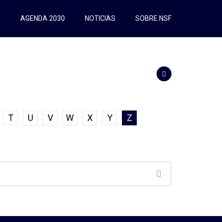
A
AGENDA 2030
NOTICIAS
SOBRE NSF
T
U
V
W
X
Y
Z