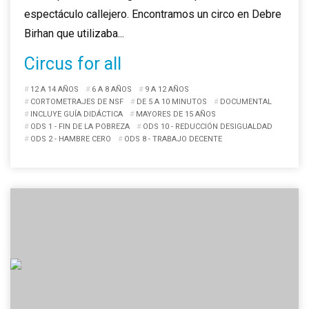
espectáculo callejero. Encontramos un circo en Debre
Birhan que utilizaba...
Circus for all
12 A 14 AÑOS
6 A 8 AÑOS
9 A 12 AÑOS
CORTOMETRAJES DE NSF
DE 5 A 10 MINUTOS
DOCUMENTAL
INCLUYE GUÍA DIDÁCTICA
MAYORES DE 15 AÑOS
ODS 1 - FIN DE LA POBREZA
ODS 10 - REDUCCIÓN DESIGUALDAD
ODS 2 - HAMBRE CERO
ODS 8 - TRABAJO DECENTE