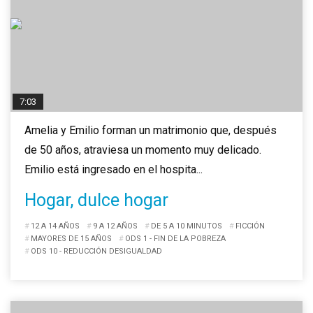
7:03
Amelia y Emilio forman un matrimonio que, después
de 50 años, atraviesa un momento muy delicado.
Emilio está ingresado en el hospita...
Hogar, dulce hogar
12 A 14 AÑOS
9 A 12 AÑOS
DE 5 A 10 MINUTOS
FICCIÓN
MAYORES DE 15 AÑOS
ODS 1 - FIN DE LA POBREZA
ODS 10 - REDUCCIÓN DESIGUALDAD