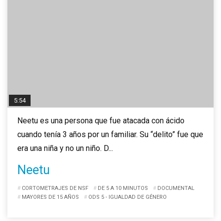
5:54
Neetu es una persona que fue atacada con ácido
cuando tenía 3 años por un familiar. Su “delito” fue que
era una niña y no un niño. D...
Neetu
CORTOMETRAJES DE NSF
DE 5 A 10 MINUTOS
DOCUMENTAL
MAYORES DE 15 AÑOS
ODS 5 - IGUALDAD DE GÉNERO