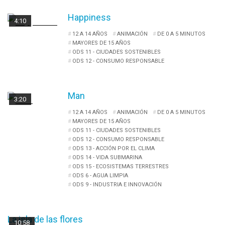
Happiness
4:10
12 A 14 AÑOS
ANIMACIÓN
DE 0 A 5 MINUTOS
MAYORES DE 15 AÑOS
ODS 11 - CIUDADES SOSTENIBLES
ODS 12 - CONSUMO RESPONSABLE
Man
3:20
12 A 14 AÑOS
ANIMACIÓN
DE 0 A 5 MINUTOS
MAYORES DE 15 AÑOS
ODS 11 - CIUDADES SOSTENIBLES
ODS 12 - CONSUMO RESPONSABLE
ODS 13 - ACCIÓN POR EL CLIMA
ODS 14 - VIDA SUBMARINA
ODS 15 - ECOSISTEMAS TERRESTRES
ODS 6 - AGUA LIMPIA
ODS 9 - INDUSTRIA E INNOVACIÓN
La isla de las flores
10:58