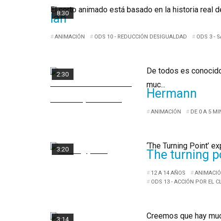
El corto animado está basado en la historia real d
8:30
Ian
ANIMACIÓN
ODS 10 - REDUCCIÓN DESIGUALDAD
ODS 3 - 
De todos es conocido 
2:30
muc...
Hermann
ANIMACIÓN
DE 0 A 5 M
‘The Turning Point’ e
3:20
The turning p
12 A 14 AÑOS
ANIMACI
ODS 13 - ACCIÓN POR EL C
Creemos que hay muc
3:14