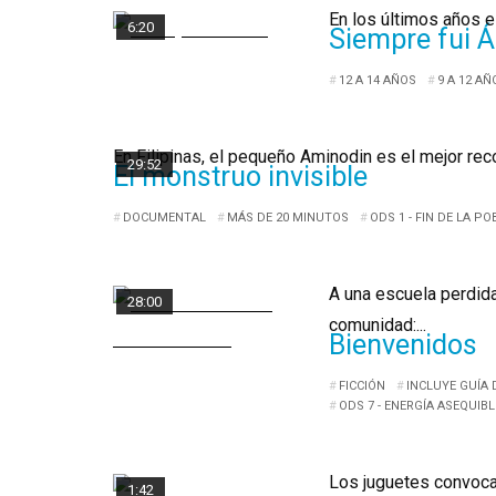
En los últimos años e
6:20
Siempre fui Á
12 A 14 AÑOS
9 A 12 AÑ
En Filipinas, el pequeño Aminodin es el mejor rec
29:52
El monstruo invisible
DOCUMENTAL
MÁS DE 20 MINUTOS
ODS 1 - FIN DE LA P
A una escuela perdid
28:00
comunidad:...
Bienvenidos
FICCIÓN
INCLUYE GUÍA 
ODS 7 - ENERGÍA ASEQUIBL
Los juguetes convoca
1:42