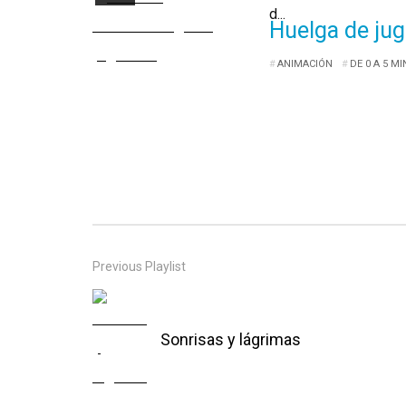
d...
Huelga de ju
ANIMACIÓN
DE 0 A 5 M
Previous Playlist
Sonrisas y lágrimas