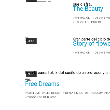
que disfra...
The Beauty
ANIMACIÓN
DE 0 A 5 M
TODOS LOS PÚBLICOS
Gran parte del ciclo d
3:46
Story of flow
ANIMACIÓN
DE 0 A 5 M
Free Dreams habla del sueño de un profesor y un
3:30
vie...
Free Dreams
CORTOMETRAJES DE NSF
DE 0 A 5 MINUTOS
DOCUMENTA
TODOS LOS PÚBLICOS