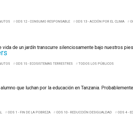
INUTOS
ODS 12 - CONSUMO RESPONSABLE
ODS 13 - ACCIÓN POR EL CLIMA
O
e vida de un jardín transcurre silenciosamente bajo nuestros pies;
ers
INUTOS
ODS 15 - ECOSISTEMAS TERRESTRES
TODOS LOS PÚBLICOS
 alumno que luchan por la educación en Tanzania. Probablemente
L
ODS 1 - FIN DE LA POBREZA
ODS 10 - REDUCCIÓN DESIGUALDAD
ODS 4 - 