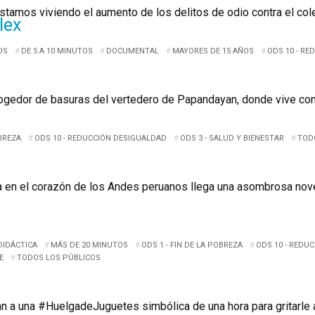
stamos viviendo el aumento de los delitos de odio contra el colec
lex
OS
DE 5 A 10 MINUTOS
DOCUMENTAL
MAYORES DE 15 AÑOS
ODS 10 - R
ogedor de basuras del vertedero de Papandayan, donde vive con s
OBREZA
ODS 10 - REDUCCIÓN DESIGUALDAD
ODS 3 - SALUD Y BIENESTAR
TOD
a en el corazón de los Andes peruanos llega una asombrosa nove
DIDÁCTICA
MÁS DE 20 MINUTOS
ODS 1 - FIN DE LA POBREZA
ODS 10 - REDU
E
TODOS LOS PÚBLICOS
n a una #HuelgadeJuguetes simbólica de una hora para gritarle 