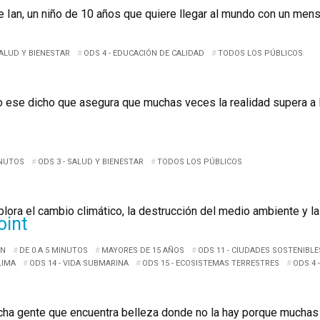
e Ian, un niño de 10 años que quiere llegar al mundo con un mensa
SALUD Y BIENESTAR
ODS 4 - EDUCACIÓN DE CALIDAD
TODOS LOS PÚBLICOS
ese dicho que asegura que muchas veces la realidad supera a la 
INUTOS
ODS 3 - SALUD Y BIENESTAR
TODOS LOS PÚBLICOS
xplora el cambio climático, la destrucción del medio ambiente y l
oint
ÓN
DE 0 A 5 MINUTOS
MAYORES DE 15 AÑOS
ODS 11 - CIUDADES SOSTENIBLE
LIMA
ODS 14 - VIDA SUBMARINA
ODS 15 - ECOSISTEMAS TERRESTRES
ODS 4 
ha gente que encuentra belleza donde no la hay porque mucha