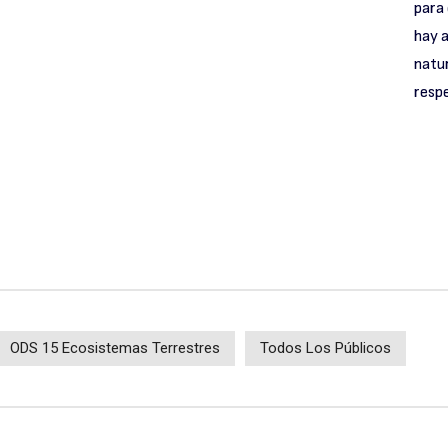
para 
hay a
natur
resp
ODS 15 Ecosistemas Terrestres
Todos Los Públicos