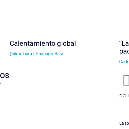
Calentamiento global
“La
pac
@ilmo.bara | Santiago Bará
Carl
los
r
45
La so