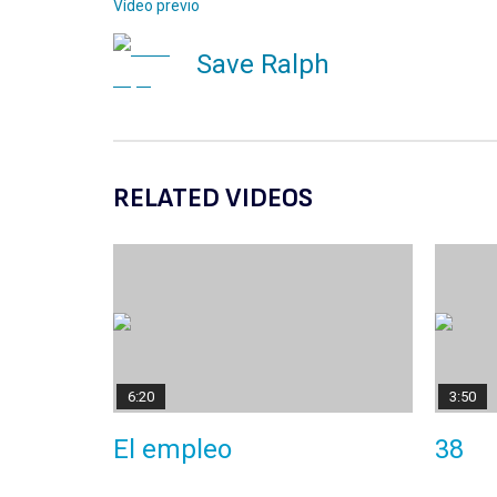
Vídeo previo
Save Ralph
RELATED VIDEOS
6:20
3:50
El empleo
38