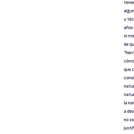
tene
algun
y téc
años 
sí mi
de qu
“herr
cómo
que c
consi
natur
natur
la n
a des
no so
justi