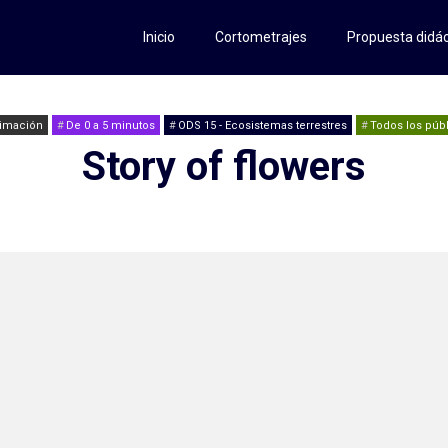
Inicio
Cortometrajes
Propuesta didác
imación
De 0 a 5 minutos
ODS 15 - Ecosistemas terrestres
Todos los púb
Story of flowers