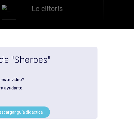
Le clitoris
L’equip petit
Binta y la gran idea
 de "Sheroes"
Aquel no era yo
e este vídeo?
ra ayudarte.
Are You Lost In The
World Like Me?
escargar guía didáctica