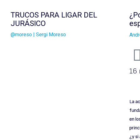
TRUCOS PARA LIGAR DEL
¿Po
JURÁSICO
es
@moreso | Sergi Moreso
Andr
16
La ac
fund
en lo
princ
¿y si