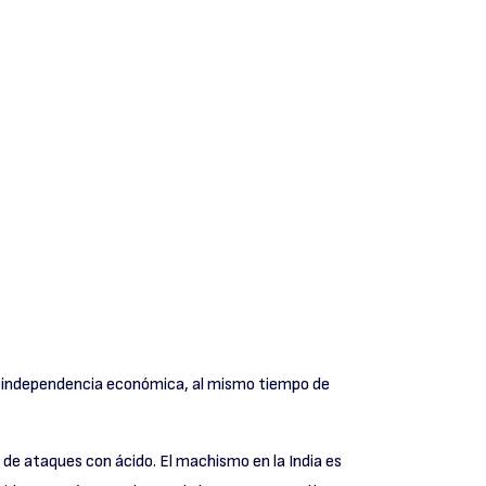
Pipas
Happiness
Save Ralph
Man
Sergio
er independencia económica, al mismo tiempo de
El monstruo
invisible
de ataques con ácido. El machismo en la India es