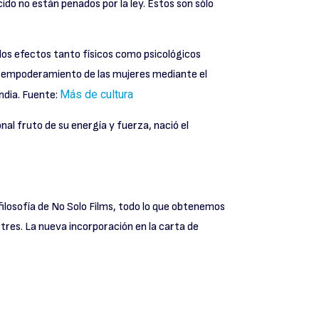
ido no están penados por la ley. Estos son sólo
Bienvenidos
 los efectos tanto físicos como psicológicos
el empoderamiento de las mujeres mediante el
Más de cultura
ndia. Fuente:
El peligro de una
sola historia
al fruto de su energía y fuerza, nació el
Huelga de juguetes
filosofía de No Solo Films, todo lo que obtenemos
res. La nueva incorporación en la carta de
Bla Bla Bla